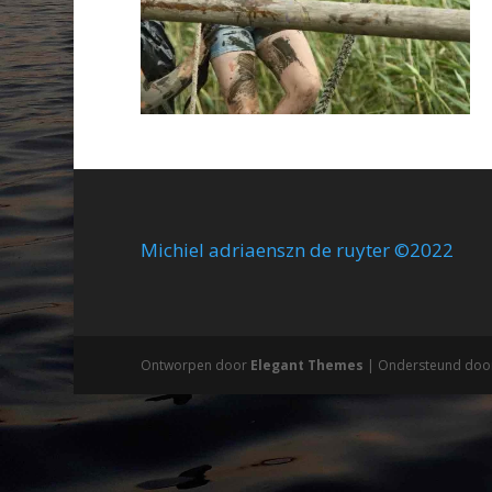
Michiel adriaenszn de ruyter ©2022
Ontworpen door
Elegant Themes
| Ondersteund doo