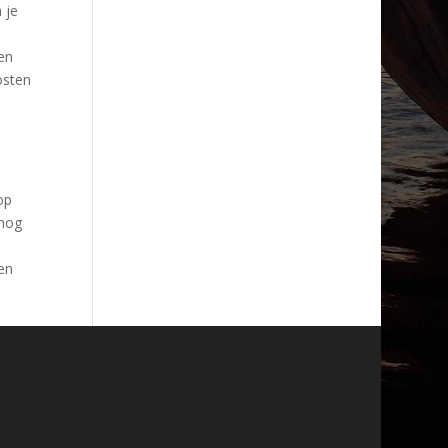
 je
en
osten
op
 nog
en