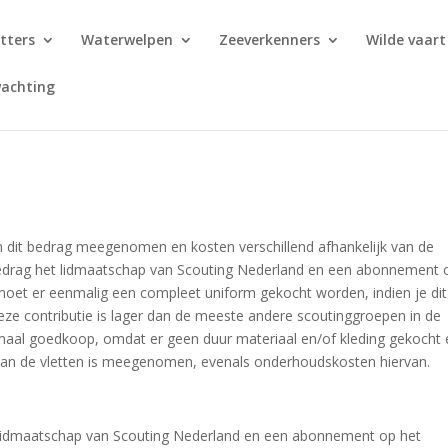
tters
Waterwelpen
Zeeverkenners
Wilde vaart
achting
n dit bedrag meegenomen en kosten verschillend afhankelijk van de
 bedrag het lidmaatschap van Scouting Nederland en een abonnement 
 moet er eenmalig een compleet uniform gekocht worden, indien je di
eze contributie is lager dan de meeste andere scoutinggroepen in de
maal goedkoop, omdat er geen duur materiaal en/of kleding gekocht 
 van de vletten is meegenomen, evenals onderhoudskosten hiervan.
het lidmaatschap van Scouting Nederland en een abonnement op het