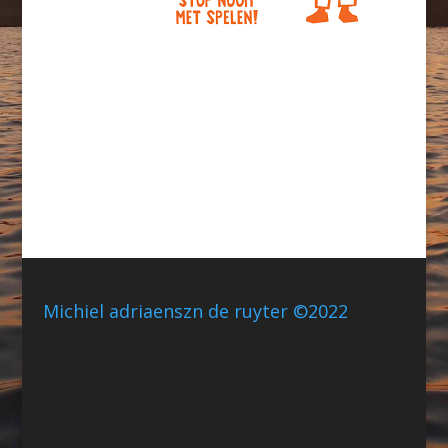
Michiel adriaenszn de ruyter ©2022