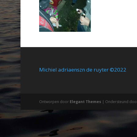
Michiel adriaenszn de ruyter ©2022
Ontworpen door
Elegant Themes
| Ondersteund doo