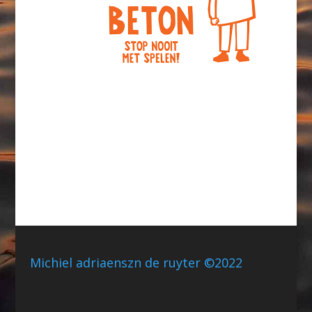
Michiel adriaenszn de ruyter ©2022