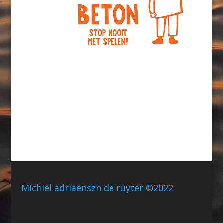
Michiel adriaenszn de ruyter ©2022