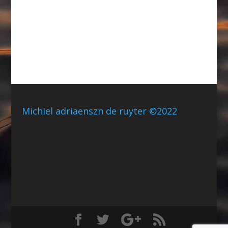
Michiel adriaenszn de ruyter ©2022