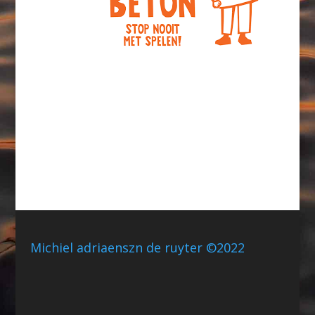
Michiel adriaenszn de ruyter ©2022