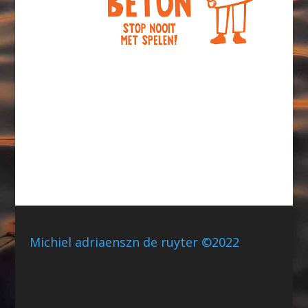
Michiel adriaenszn de ruyter ©2022