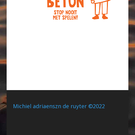
Michiel adriaenszn de ruyter ©2022